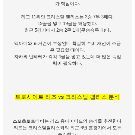
가 핵심이다.
리그 11위인 크리스탈 팰리스는 3승 7무 3패다.
19골을 넣고 19골을 허용했다.
최근 5경기에서 2승 2무 1패(무승승무패)다.
맥아더와 퍼거슨이 부상인데 확실히 수비 개선이 조금
은 필요할 떄이다.
자하와 벤테케가 각각 4골을 넣고 있는데 더 많은 득점
력이 필요하다.
토토사이트
리즈 vs 크리스탈 팰리스 분석
스포츠토토티비
는 리즈 유나이티드의 승리를 추전한다.
리즈는 크리스탈팰리스와의 최근 6번 홈경기에서 모두
승리헀다.