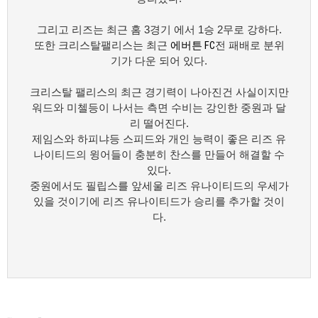
그리고 리즈는 최근 홈 3경기 에서 1승 2무로 강하다.
에버튼 FC
또한 크리스탈팰리스는 최근
전 패배로 분위
기가 다운 되어 있다.
크리스탈 팰리스의 최근 경기력이 나아진건 사실이지만
워드와 미첼등이 나서는 측면 수비는 강인한 중원과 달
리 떨어진다.
제임스와 하피냐등 스피드와 개인 능력이 좋은 리즈 유
나이티드의 윙어들이 충분히 찬스를 만들어 해결할 수
있다.
중원에서도 필립스를 앞세울 리즈 유나이티드의 우세가
있을 것이기에 리즈 유나이티드가 승리를 추가할 것이
다.