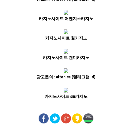
카지노사이트 어벤져스카지노
카지노사이트 월카지노
카지노사이트 캔디카지노
광고문의 : altopica (텔레그램 id)
카지노사이트 sm카지노