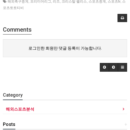
해외축구중계
,
프리미어리그
,
리즈
,
크리스탈 팰리스
,
스포츠중계
,
스포츠tv
,
스
포츠토토티비
Comments
로그인한 회원만 댓글 등록이 가능합니다.
Category
해외스포츠분석
Posts
+