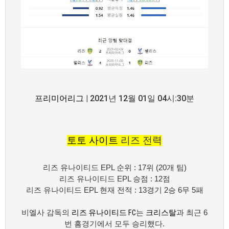
프리미어리그
| 2021년 12월 01일 04시:30분
토토 사이트
리즈 전력
리즈 유나이티드 EPL 순위 : 17위 (20개 팀)
리즈 유나이티드 EPL 승점 : 12점
리즈 유나이티드 EPL 현재 전적 : 13경기 2승 6무 5패
리즈 유나이티드 FC
크리스탈
비엘사 감독의
는
과 최근 6
번 홈경기에서 모두 승리했다.