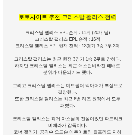
토토사이트 추천
크리스탈 팰리스 전력
크리스탈 팰리스 EPL 순위 : 11위 (20개 팀)
크리스탈 팰리스 EPL 승점 : 16점
크리스탈 팰리스 EPL 현재 전적 : 13경기 3승 7무 3패
크리스탈 팰리스
는 최근 원정 3경기 1승 2무로 강하다.
하지만 크리스탈 팰리스는 최근 애스턴비라전 패배로
분위가 다운되기도 헀다.
그리고 크리스탈 팰리스는 미드필더 맥아더가 부상으로
결장했다.
또한 크리스탈 팰리스는 최근 6번 리즈 원정에서 모두
패헀다.
크리스탈 팰리스는 과거 아스날의 전설이었던 파트리크
비에라가 감독이다.
코너 갤러거, 공격수 오드손 에두아르와 윌프리드 자하