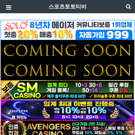
스포츠토토티비