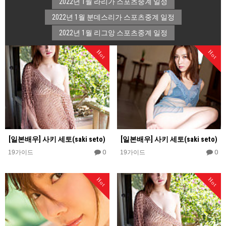
2022년 1월 라리가 스포츠중계 일정
2022년 1월 분데스리가 스포츠중계 일정
2022년 1월 리그앙 스포츠중계 일정
Hot
Hot
[일본배우] 사키 세토(saki seto)
[일본배우] 사키 세토(saki seto)
0
0
19가이드
19가이드
Hot
Hot